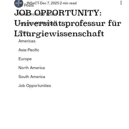
INSeCT
Dec 7, 2025
2 min read
All Posts
JOB OPPORTUNITY:
News from the Board
Universitätsprofessur für
Activities of Members
Liturgiewissenschaft
Africa
Americas
Asia-Pacific
Europe
North America
South America
Job Opportunities