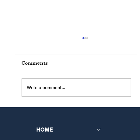
Comments
Write a comment...
JOB OPPORTUNITY: University
Professorship for Liturgical
Studies
HOME